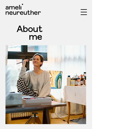
About
me